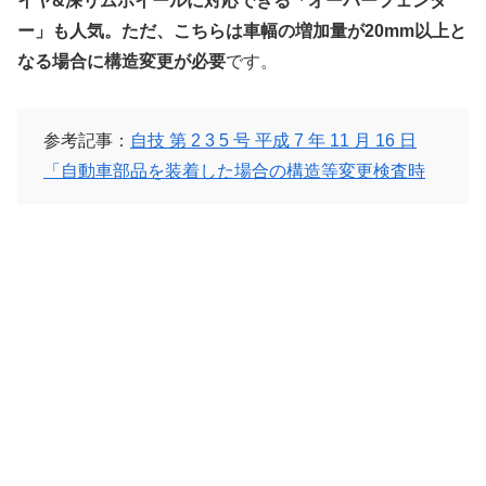
イヤ&深リムホイールに対応できる「オーバーフェンダ
ー」も人気。ただ、こちらは車幅の増加量が20mm以上と
なる場合に構造変更が必要
です。
参考記事：
自技 第 2 3 5 号 平成 7 年 11 月 16 日
「自動車部品を装着した場合の構造等変更検査時