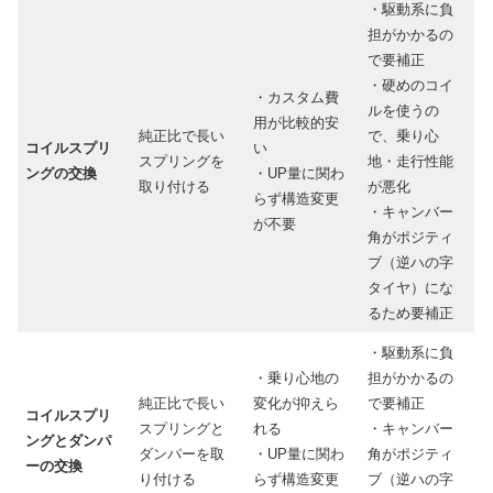
・駆動系に負
担がかかるの
で要補正
・硬めのコイ
・カスタム費
ルを使うの
用が比較的安
純正比で長い
で、乗り心
コイルスプリ
い
スプリングを
地・走行性能
ングの交換
・UP量に関わ
取り付ける
が悪化
らず構造変更
・キャンバー
が不要
角がポジティ
ブ（逆ハの字
タイヤ）にな
るため要補正
・駆動系に負
・乗り心地の
担がかかるの
純正比で長い
変化が抑えら
で要補正
コイルスプリ
スプリングと
れる
・キャンバー
ングとダンパ
ダンパーを取
・UP量に関わ
角がポジティ
ーの交換
り付ける
らず構造変更
ブ（逆ハの字