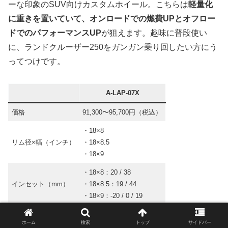
ーな印象のSUV向けカスタムホイール。こちらは
軽量化
に重きを置いていて、オンロードでの燃費UPとオフロー
ドでのパフォーマンスUP
が狙えます。趣味に普段使い
に、ランドクルーザー250をガンガン乗り回したい方にう
ってつけです。
A-LAP-07X
価格
91,300〜95,700円（税込）
・18×8
リム径×幅（インチ）
・18×8.5
・18×9
・18×8：20 / 38
インセット（mm）
・18×8.5：19 / 44
・18×9：-20 / 0 / 19
穴数
6
ホーム
検索
トップ
サイドバー