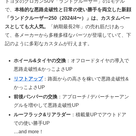
トヨタのクロカンSUV「ランドクルーザー」の1モデル
で、
本格的な悪路走破性と日常の使い勝手を両立した新顔
「ランドクルーザー250（2024/4〜）」は、カスタムベー
スとしても大人気。
「納期最長2年」の売れ筋だけあっ
て、各メーカーから多種多様なパーツが登場していて、下
記のように多彩なカスタムが行えます。
ホイール&タイヤの交換
：オフロードタイヤの導入で
悪路走破性&かっこよさUP
リフトアップ
：路面からの高さを稼いで悪路走破性&
かっこよさUP
前後バンパーの交換
：アプローチ / デパーチャーアン
グルを増やして悪路走破性UP
ルーフラック&リアラダー
：積載量UPでアウトドア
での使い勝手UP
…and more！