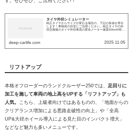
す。ぜひぜひ、ご活用ください！
タイヤ外径シミュレーター
純正タイヤからサイズが変わる場合の、下記の各値を算出
します！車検前の目安にご活用ください。純正タイヤの外
径交換後のタイヤ外径車高の変化メーター速度40km/h時の
実速度メーター速度100km/h時の実速度メーター速度と実
速度のズレに基づく車...
2025.11.05
deep-carlife.com
リフトアップ
本格オフローダーのランドクルーザー250では、
足回りに
加工を施して車両の地上高をUPする「リフトアップ」も
人気。
こちら、上級者向けではあるものの、「地面からの
クリアランス増加による悪路走破性の向上」や「全高
UP&大径ホイール導入による見た目のインパクト増大」
などなど魅力も多いメニューです。