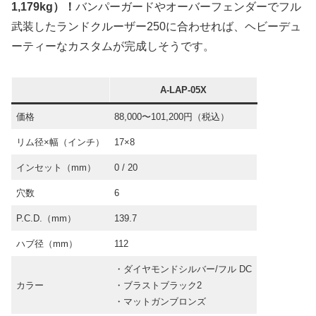
1,179kg）！
バンパーガードやオーバーフェンダーでフル
武装したランドクルーザー250に合わせれば、ヘビーデュ
ーティーなカスタムが完成しそうです。
A-LAP-05X
価格
88,000〜101,200円（税込）
リム径×幅（インチ）
17×8
インセット（mm）
0 / 20
穴数
6
P.C.D.（mm）
139.7
ハブ径（mm）
112
・ダイヤモンドシルバー/フル DC
カラー
・ブラストブラック2
・マットガンブロンズ