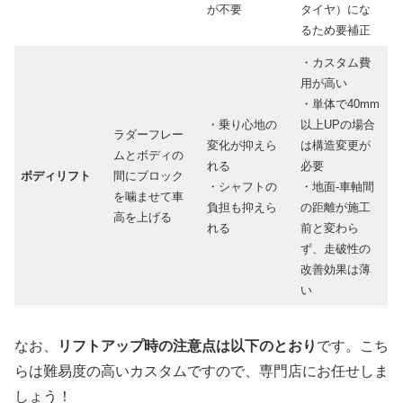
が不要
タイヤ）にな
るため要補正
・カスタム費
用が高い
・単体で40mm
・乗り心地の
以上UPの場合
ラダーフレー
変化が抑えら
は構造変更が
ムとボディの
れる
必要
ボディリフト
間にブロック
・シャフトの
・地面-車軸間
を噛ませて車
負担も抑えら
の距離が施工
高を上げる
れる
前と変わら
ず、走破性の
改善効果は薄
い
なお、
リフトアップ時の注意点は以下のとおり
です。こち
らは難易度の高いカスタムですので、専門店にお任せしま
しょう！