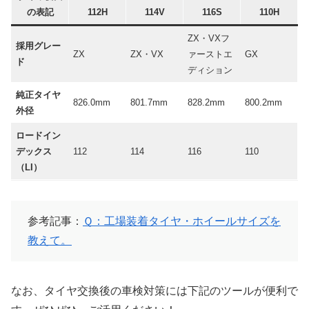
の表記
112H
114V
116S
110H
ZX・VXフ
採用グレー
ZX
ZX・VX
ァーストエ
GX
ド
ディション
純正タイヤ
826.0mm
801.7mm
828.2mm
800.2mm
外径
ロードイン
デックス
112
114
116
110
（LI）
参考記事：
Ｑ：工場装着タイヤ・ホイールサイズを
教えて。
なお、タイヤ交換後の車検対策には下記のツールが便利で