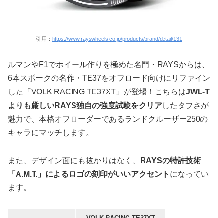
引用：
https://www.rayswheels.co.jp/products/brand/detail/131
ルマンやF1でホイール作りを極めた名門・RAYSからは、
6本スポークの名作・TE37をオフロード向けにリファイン
した「VOLK RACING TE37XT」が登場！こちらは
JWL-T
よりも厳しいRAYS独自の強度試験をクリア
したタフさが
魅力で、本格オフローダーであるランドクルーザー250の
キャラにマッチします。
また、デザイン面にも抜かりはなく、
RAYSの特許技術
「A.M.T.」によるロゴの刻印がいいアクセント
になってい
ます。
VOLK RACING TE37XT