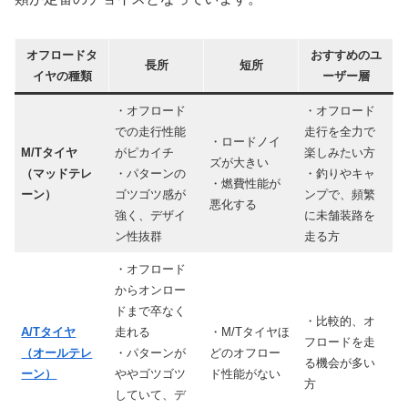
オフロードタ
おすすめのユ
長所
短所
イヤの種類
ーザー層
・オフロード
・オフロード
での走行性能
走行を全力で
・ロードノイ
M/Tタイヤ
がピカイチ
楽しみたい方
ズが大きい
（マッドテレ
・パターンの
・釣りやキャ
・燃費性能が
ーン）
ゴツゴツ感が
ンプで、頻繁
悪化する
強く、デザイ
に未舗装路を
ン性抜群
走る方
・オフロード
からオンロー
ドまで卒なく
・比較的、オ
A/Tタイヤ
走れる
・M/Tタイヤほ
フロードを走
（オールテレ
・パターンが
どのオフロー
る機会が多い
ーン）
ややゴツゴツ
ド性能がない
方
していて、デ