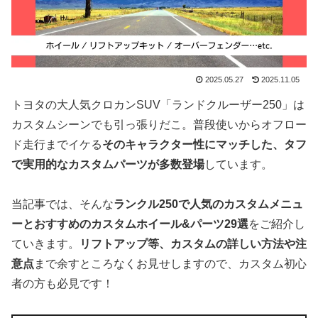
2025.05.27
2025.11.05
トヨタの大人気クロカンSUV「ランドクルーザー250」は
カスタムシーンでも引っ張りだこ。普段使いからオフロー
ド走行までイケる
そのキャラクター性にマッチした、タフ
で実用的なカスタムパーツが多数登場
しています。
当記事では、そんな
ランクル250で人気のカスタムメニュ
ーとおすすめのカスタムホイール&パーツ29選
をご紹介し
ていきます。
リフトアップ等、カスタムの詳しい方法や注
意点
まで余すところなくお見せしますので、カスタム初心
者の方も必見です！