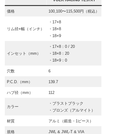
価格
100,100〜115,500円（税込）
・17×8
リム径×幅（インチ）
・18×8
・18×9
・17×8：0 / 20
インセット（mm）
・18×8：20
・18×9：0
穴数
6
P.C.D.（mm）
139.7
ハブ径（mm）
112
・ブラストブラック
カラー
・ブロンズ（アルマイト）
材質
アルミ（鍛造・1ピース）
規格
JWL & JWL-T & VIA